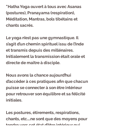
"Hatha Yoga ouvert à tous avec Asanas 
(postures), Pranayama (respiration), 
Méditation, Mantras, bols tibétains et 
chants sacrés.
Le yoga n’est pas une gymnastique. Il 
s’agit d’un chemin spirituel issu de l’Inde 
et transmis depuis des millénaires. 
Initialement la transmission était orale et 
directe de maître à disciple.
Nous avons la chance aujourd’hui 
d’accéder à ces pratiques afin que chacun 
puisse se connecter à son être intérieur 
pour retrouver son équilibre et sa félicité 
initiales.
Les postures, étirements, respirations, 
chants, etc….ne sont que des moyens pour 
tendre vers cet état d’être intérieur qui 
reste calme et heureux même quand tout 