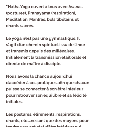
"Hatha Yoga ouvert à tous avec Asanas 
(postures), Pranayama (respiration), 
Méditation, Mantras, bols tibétains et 
chants sacrés.
Le yoga n’est pas une gymnastique. Il 
s’agit d’un chemin spirituel issu de l’Inde 
et transmis depuis des millénaires. 
Initialement la transmission était orale et 
directe de maître à disciple.
Nous avons la chance aujourd’hui 
d’accéder à ces pratiques afin que chacun 
puisse se connecter à son être intérieur 
pour retrouver son équilibre et sa félicité 
initiales.
Les postures, étirements, respirations, 
chants, etc….ne sont que des moyens pour 
tendre vers cet état d’être intérieur qui 
reste calme et heureux même quand tout 