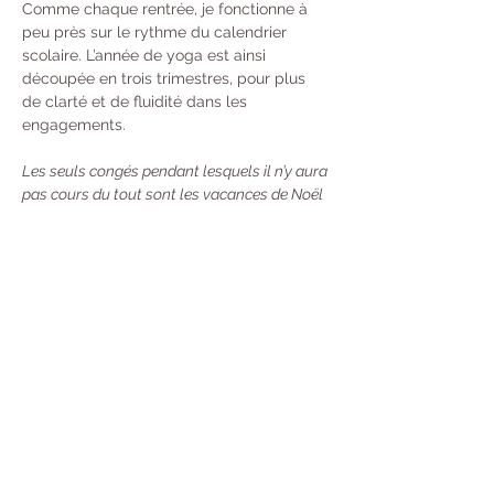
Comme chaque rentrée, je fonctionne à 
peu près sur le rythme du calendrier 
scolaire. L’année de yoga est ainsi 
découpée en trois trimestres, pour plus 
de clarté et de fluidité dans les 
engagements. 
Les seuls congés pendant lesquels il n’y aura 
pas cours du tout sont les vacances de Noël 
et du Nouvel An. Durant les autres périodes 
de vacances scolaires, les cours auront lieu 
une semaine sur deux.
Tarifs : 
À l’année : 370 € 
Trimestre  : 130 €
Unité : 20 €
Carte de 10 cours : 100 €
 - Valable 13 
Semaines (Durée mise en pause si vous 
partez en Vacances) Désormais, toutes 