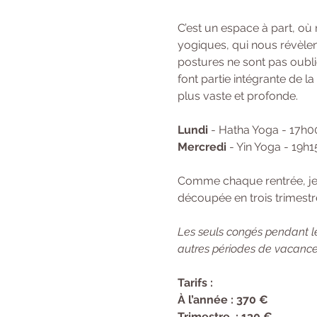
C’est un espace à part, où
yogiques, qui nous révèlent
postures ne sont pas oubli
font partie intégrante de l
plus vaste et profonde.
Lundi
 - Hatha Yoga - 17h0
Mercredi
 - Yin Yoga - 19h
Comme chaque rentrée, je f
découpée en trois trimestre
Les seuls congés pendant le
autres périodes de vacances
Tarifs : 
À l’année : 370 € 
Trimestre  : 130 €