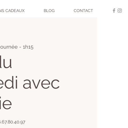
NS CADEAUX
BLOG
CONTACT
journée - 1h15
du
di avec
ie
06.67.80.40.97