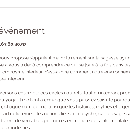
l'événement
6.67.80.40.97
vous propose s’appuient majoritairement sur la sagesse ayur
se à vous aider à comprendre ce qui se joue à la fois dans le
crocosme intérieur, c’est-à-dire comment notre environnemen
e intérieur.
raversons ensemble ces cycles naturels, tout en intégrant pro
u yoga. Il me tient à cœur que vous puissiez saisir le pourqu
n, chaque nom donné, ainsi que les histoires, mythes et légen
particulièrement les notions liées à la psyché, car les sages
 furent de véritables pionnières en matière de santé mentale, 
étés modernes.