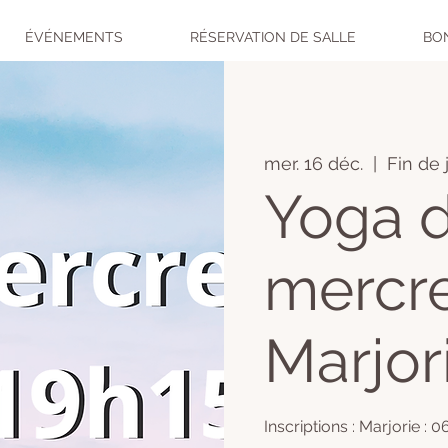
ÉVÉNEMENTS
RÉSERVATION DE SALLE
BO
mer. 16 déc.
  |  
Fin de 
Yoga 
mercre
Marjor
Inscriptions : Marjorie : 