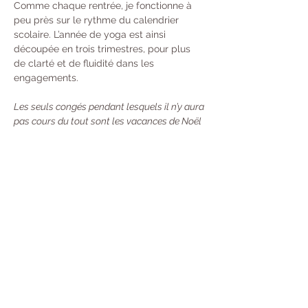
Comme chaque rentrée, je fonctionne à 
peu près sur le rythme du calendrier 
scolaire. L’année de yoga est ainsi 
découpée en trois trimestres, pour plus 
de clarté et de fluidité dans les 
engagements. 
Les seuls congés pendant lesquels il n’y aura 
pas cours du tout sont les vacances de Noël 
et du Nouvel An. Durant les autres périodes 
de vacances scolaires, les cours auront lieu 
une semaine sur deux.
Tarifs : 
À l’année : 370 € 
Trimestre  : 130 €
Unité : 20 €
Carte de 10 cours : 100 €
 - Valable 13 
Semaines (Durée mise en pause si vous 
partez en Vacances) Désormais, toutes 