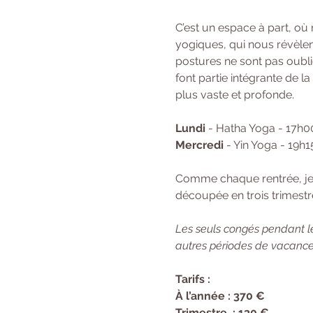
C’est un espace à part, où
yogiques, qui nous révèlent
postures ne sont pas oubli
font partie intégrante de l
plus vaste et profonde.
Lundi
 - Hatha Yoga - 17h0
Mercredi
 - Yin Yoga - 19h
Comme chaque rentrée, je f
découpée en trois trimestre
Les seuls congés pendant le
autres périodes de vacances
Tarifs : 
À l’année : 370 € 
Trimestre  : 130 €