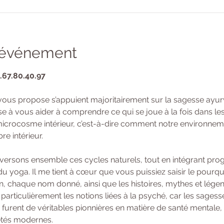
l'événement
6.67.80.40.97
vous propose s’appuient majoritairement sur la sagesse ayur
se à vous aider à comprendre ce qui se joue à la fois dans le
crocosme intérieur, c’est-à-dire comment notre environnemen
e intérieur.
raversons ensemble ces cycles naturels, tout en intégrant pro
u yoga. Il me tient à cœur que vous puissiez saisir le pourqu
n, chaque nom donné, ainsi que les histoires, mythes et légen
particulièrement les notions liées à la psyché, car les sages
 furent de véritables pionnières en matière de santé mentale, 
étés modernes.