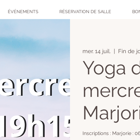
ÉVÉNEMENTS
RÉSERVATION DE SALLE
BO
mer. 14 juil.
  |  
Fin de j
Yoga 
mercre
Marjor
Inscriptions : Marjorie : 