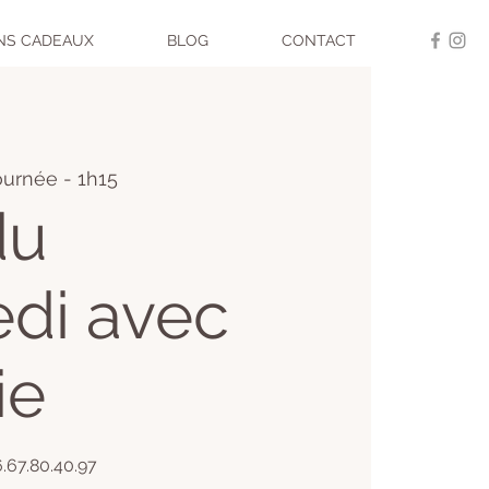
NS CADEAUX
BLOG
CONTACT
ournée - 1h15
du
di avec
ie
06.67.80.40.97