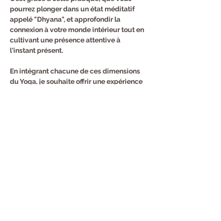
pourrez plonger dans un état méditatif 
appelé "Dhyana", et approfondir la 
connexion à votre monde intérieur tout en 
cultivant une présence attentive à 
l'instant présent.
En intégrant chacune de ces dimensions 
du Yoga, je souhaite offrir une expérience 
holistique et enrichissante à chacun de 
mes élèves. Mon objectif est de vous 
permettre d'explorer pleinement la 
profondeur et la sagesse que le Yoga peut 
apporter à votre vie. Je suis là pour vous 
accompagner dans cette démarche, en 
vous offrant un espace sécurisant où vous 
pourrez développer votre pratique et 
votre compréhension du Yoga dans toute 
sa richesse et sa diversité.