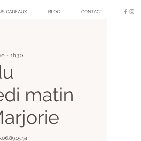
NS CADEAUX
BLOG
CONTACT
ée - 1h30
du
di matin
arjorie
6.06.89.15.94