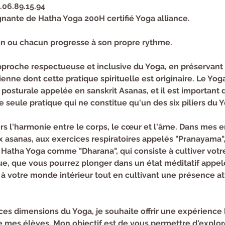
6.06.89.15.94
nante de Hatha Yoga 200H certifié Yoga alliance.
in ou chacun progresse à son propre rythme.
proche respectueuse et inclusive du Yoga, en préservant 
ienne dont cette pratique spirituelle est originaire. Le Yog
posturale appelée en sanskrit Asanas, et il est important d
te seule pratique qui ne constitue qu'un des six piliers du 
s l'harmonie entre le corps, le cœur et l'âme. Dans mes 
asanas, aux exercices respiratoires appelés "Pranayama", a
u Hatha Yoga comme "Dharana", qui consiste à cultiver votre
que, que vous pourrez plonger dans un état méditatif appelé
à votre monde intérieur tout en cultivant une présence atte
es dimensions du Yoga, je souhaite offrir une expérience h
e mes élèves. Mon objectif est de vous permettre d'explor