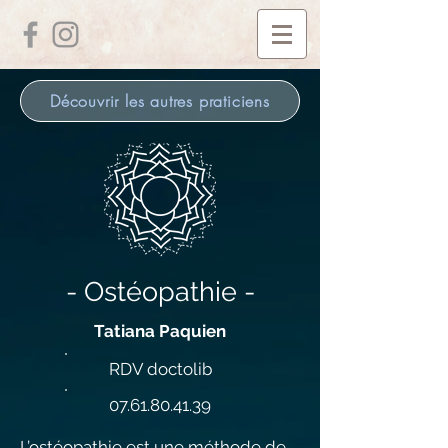
Découvrir les autres praticiens
- Ostéopathie -
Tatiana Paquien
RDV doctolib
07.61.80.41.39
L’ostéopathie est une méthode de