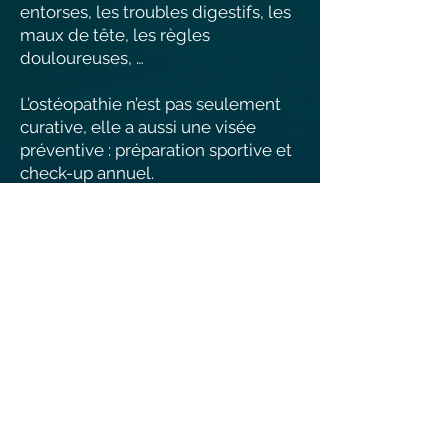
entorses, les troubles digestifs, les
maux de tête, les règles
douloureuses, …
L’ostéopathie n’est pas seulement
curative, elle a aussi une visée
préventive : préparation sportive et
check-up annuel.
Motifs de consultations plus
spécifiques :
· Consultation autour de la
femme (suivi grossesse, post-
partum, problèmes
gynécologiques,…),
· Consultation pour les
adolescents (sports, croissance,
mauvaise posture, appareil